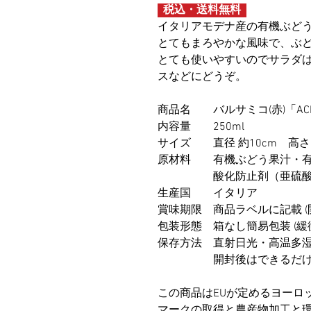
税込・送料無料
イタリアモデナ産の有機ぶど
とてもまろやかな風味で、ぶ
とても使いやすいのでサラダ
スなどにどうぞ。
商品名 バルサミコ(赤)「ACE
内容量 250ml
サイズ 直径 約10cm 高さ 
原材料 有機ぶどう果汁・有
酸化防止剤（亜硫酸
生産国 イタリア
賞味期限 商品ラベルに記載 (
包装形態 箱なし簡易包装 (緩
保存方法 直射日光・高温多
開封後はできるだけ早く
この商品はEUが定めるヨーロッ
マークの取得と農産物加工と