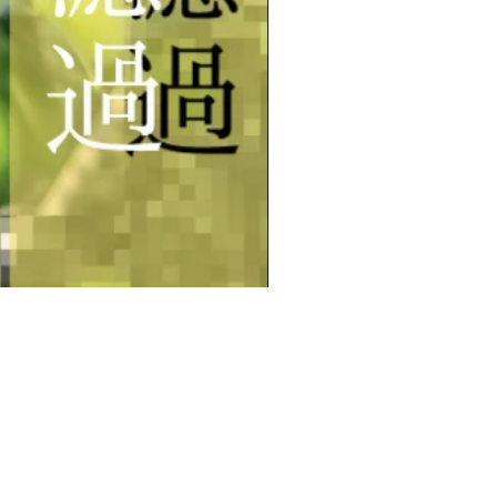
【数量限定・予約商品】早摘
Price
¥39,000