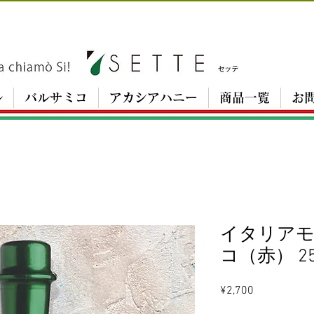
ル
バルサミコ
アカシアハニー
商品一覧
お
イタリア
コ（赤） 25
Price
¥2,700