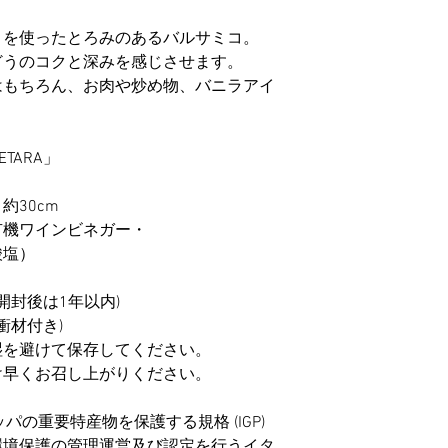
うを使ったとろみのあるバルサミコ。
どうのコクと深みを感じさせます。
はもちろん、お肉や炒め物、バニラアイ
TARA」
約30cm
機ワインビネガー・
塩）
開封後は1年以内)
衝材付き)
湿を避けて保存してください。
お召し上がりください。
パの重要特産物を保護する規格 (IGP)
環境保護の管理運営及び認定を行うイタ