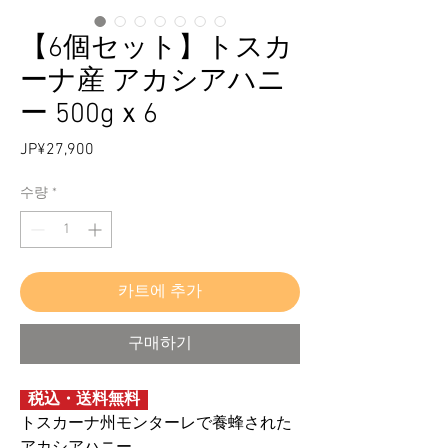
【6個セット】トスカ
ーナ産 アカシアハニ
ー 500gｘ6
JP¥27,900
가
격
수량
*
카트에 추가
구매하기
税込・送料無料
トスカーナ州モンターレで養蜂された