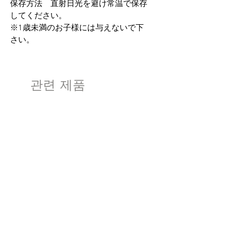
保存方法 直射日光を避け常温で保存
してください。
※1歳未満のお子様には与えないで下
さい。
관련 제품
数量限定
数量限定