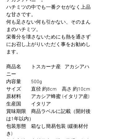
アカシアハニー。
ハチミツの中でも一番クセがなく上品
な甘さです。
何も足さない何も引かない、そのまん
まのハチミツ。
栄養分を壊さないためにも熱を通さず
にお召し上がりいただく事をお勧めし
ます。
商品名 トスカーナ産 アカシアハ
ニー
内容量 500g
サイズ 直径 約8cm 高さ 約10cm
原材料 アカシア蜂蜜 (イタリア産)
生産国 イタリア
賞味期限 商品ラベルに記載（開封後
は1年以内）
包装形態 箱なし簡易包装 (緩衝材付
き)