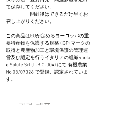
保存方法 直射日光・高温多湿を避け
て保存してください。
開封後はできるだけ早くお
召し上がりください。
この商品はEUが定めるヨーロッパの重
要特産物を保護する規格 (IGP) マークの
取得と農産物加工と環境保護の管理運
営及び認定を行うイタリアの組織Suolo
e Salute Srl (IT-BIO-004) にて 有機農業
No.08/07326 で登録、認定されていま
す。
관련 제품
数量限定
数量限定