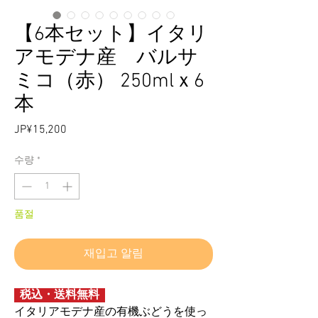
【6本セット】イタリ
アモデナ産 バルサ
ミコ（赤） 250mlｘ6
本
JP¥15,200
가
격
수량
*
품절
재입고 알림
税込・送料無料
イタリアモデナ産の有機ぶどうを使っ