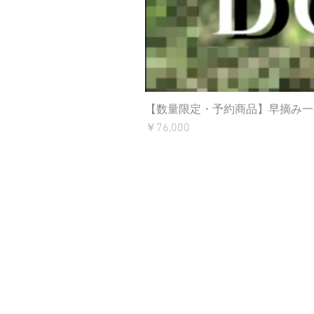
【数量限定・予約商品】早摘み一番
価格
￥76,000