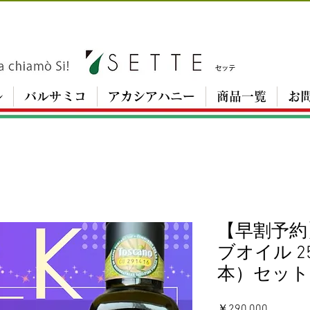
ル
バルサミコ
アカシアハニー
商品一覧
お
【早割予約
ブオイル 25
本）セット
価
￥290,000