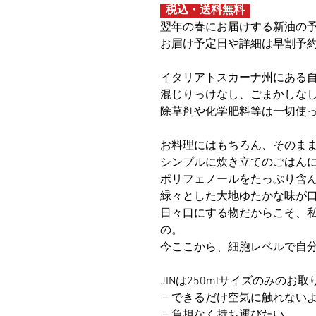
税込・送料無料
翌年の春にお届けする新油の
お届け予定日や詳細は早割予
イタリアトスカーナ州にある自
混じりっけなし、ごまかしな
除草剤や化学肥料等は一切使
お料理にはもちろん、そのま
シンプルに炊き立てのごはん
ポリフェノールをたっぷり含
緑々とした大地ゆたかな味が
日々口にする物だからこそ、
の。
今ここから、細胞レベルで自
JINは250mlサイズのみのお
－できるだけ空気に触れない
－負担なく持ち運びたい。