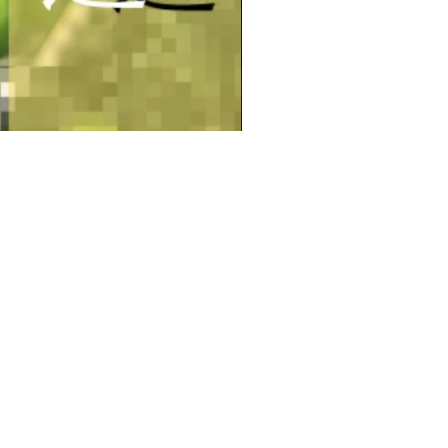
【数量限定・予約商品】早摘
価格
￥39,000