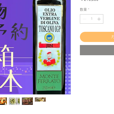
格
数量
*