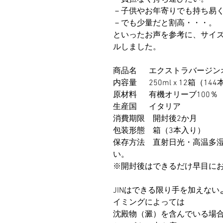
－子供やお年寄りでも持ち易
－でも少量だと割高・・・。
といったお声を参考に、サイ
ルしました。
商品名 エクストラバージンオ
内容量 250ml x 12箱（14
原材料 有機オリーブ100％
生産国 イタリア
消費期限 開封後2か月
包装形態 箱（3本入り）
保存方法 直射日光・高温多
い。
※開封後はできるだけ早目に
JINはできる限り手を加えな
イミングによっては
沈殿物（澱）を含んでいる場