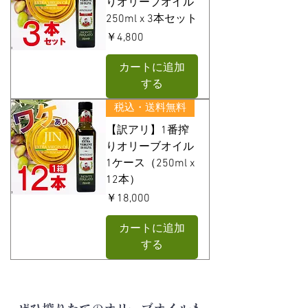
りオリーブオイル
250ml x 3本セット
価格
￥4,800
カートに追加
する
税込・送料無料
【訳アリ】1番搾
りオリーブオイル
1ケース（250ml x
12本）
価格
￥18,000
カートに追加
する