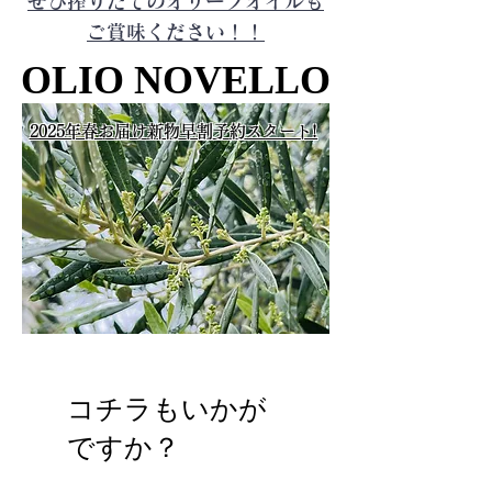
ぜひ搾りたてのオリーブオイルも
ご賞味ください！！
OLIO NOVELLO
OLIO NOVELLO
2025年春お届け新物早割予約スタート!
コチラもいかが
ですか？