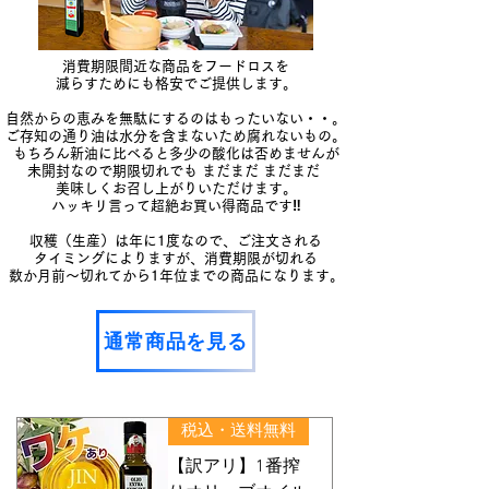
​消費期限間近な商品をフードロスを
減らすためにも格安でご提供します。
自然からの恵みを無駄にするのはもったいない・・。
ご存知の通り油は水分を含まないため腐れないもの。
もちろん新油に比べると多少の酸化は否めませんが
未開封なので期限切れでも まだまだ まだまだ
美味しくお召し上がりいただけます。
​
ハッキリ言って超絶お買い得商品です‼
収穫（生産）は年に1度なので、ご注文される
タイミングによりますが、
消費期限が切れる
数か月前～切れてから1年位まで
の商品になり
ます。
通常商品を見る
税込・送料無料
【訳アリ】1番搾