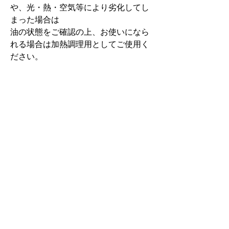
や、光・熱・空気等により劣化してし
まった場合は
油の状態をご確認の上、お使いになら
れる場合は加熱調理用としてご使用く
ださい。
また開封後に酸化しにくいよう、ボト
ルの上部に玉が入っているため場合に
よっては
オイルが出にくくなる事があります。
その際はいちど蓋をしてボトルの首を
軽く叩き
上がっている玉をおろしてお使いくだ
さい。
関連商品