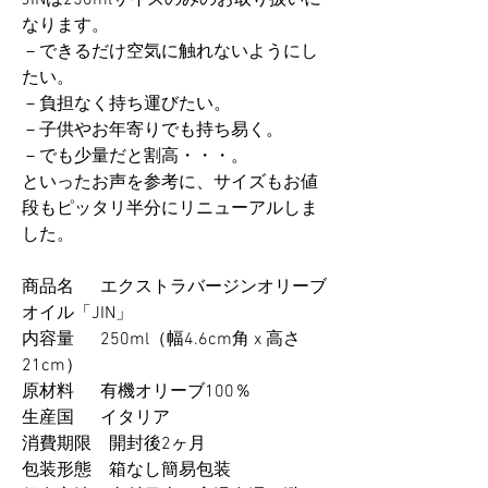
JINは250mlサイズのみのお取り扱いに
なります。
－できるだけ空気に触れないようにし
たい。
－負担なく持ち運びたい。
－子供やお年寄りでも持ち易く。
－でも少量だと割高・・・。
といったお声を参考に、サイズもお値
段もピッタリ半分にリニューアルしま
した。
商品名 エクストラバージンオリーブ
オイル「JIN」
内容量 250ml（幅4.6cm角 x 高さ
21cm）
原材料 有機オリーブ100％
生産国 イタリア
消費期限 開封後2ヶ月
包装形態 箱なし簡易包装