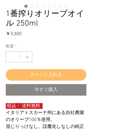
1番搾りオリーブオイ
ル 250ml
価
￥3,300
格
数量
*
カートに入れる
今すぐ購入
税込・ 送料無料
イタリアトスカーナ州にある自社農園
のオリーブ100％使用。
混じりっけなし、誤魔化しなしの純正