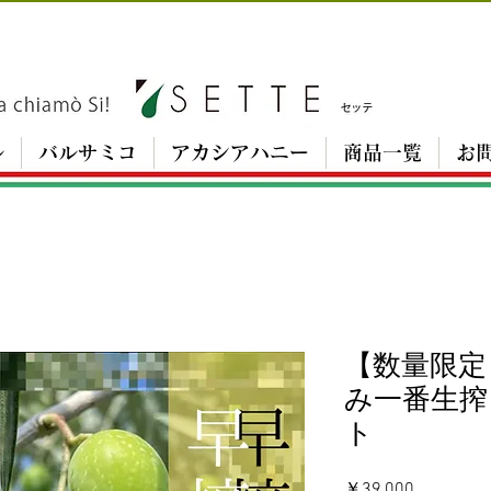
ル
バルサミコ
アカシアハニー
商品一覧
お
【数量限定
み一番生搾
ト
価
￥39,000