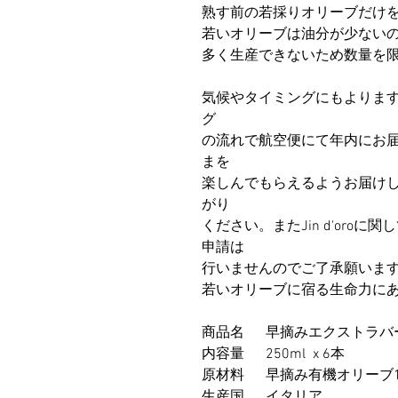
熟す前の若採りオリーブだけを
若いオリーブは油分が少ない
多く生産できないため数量を
気候やタイミングにもよります
グ
の流れで航空便にて年内にお
まを
楽しんでもらえるようお届け
がり
ください。またJin d'oroに
申請は
行いませんのでご了承願いま
若いオリーブに宿る生命力に
商品名 早摘みエクストラバ
内容量 250ml x 6本
原材料 早摘み有機オリーブ1
生産国 イタリア