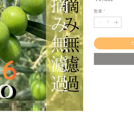
格
数量
*