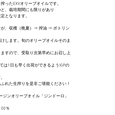
搾ったEXVオリーブオイルです。
のと、栽培期間にも限りがあり
限定となります。
が、収穫（晩夏）⇒ 搾油 ⇒ ボトリン
届けします。旬のオリーブオイルそのま
しますので、受取り次第早めにお召し上
関しては1日も早く出荷ができるようIGPの
す。
あふれた生搾りを是非ご堪能ください！
ージンオリーブオイル「ジンドーロ」
00％